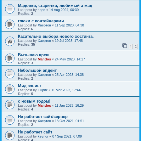
Мадовки, старички, любимый а-мад
Last post by
эари
«
14 Aug 2024, 00:30
Replies:
2
глюки с контейнерами.
Last post by
Хаертон
«
11 Sep 2023, 04:38
Replies:
6
Касательно выбора нового хостинга.
Last post by
Хаертон
«
19 Jul 2023, 17:48
Replies:
35
1
2
Вызываю креш
Last post by
Mandos
«
24 May 2023, 14:17
Replies:
3
Небольшой апдейт
Last post by
Хаертон
«
25 Apr 2023, 14:38
Replies:
2
Мид зонинг
Last post by
Цирик
«
11 Mar 2023, 17:44
Replies:
5
с новым годом!
Last post by
Mandos
«
11 Jan 2023, 16:29
Replies:
4
Не работает сайт/сервер
Last post by
Хаертон
«
18 Oct 2021, 01:51
Replies:
2
Не работает сайт
Last post by
keynor
«
07 Sep 2021, 07:09
Replies:
4