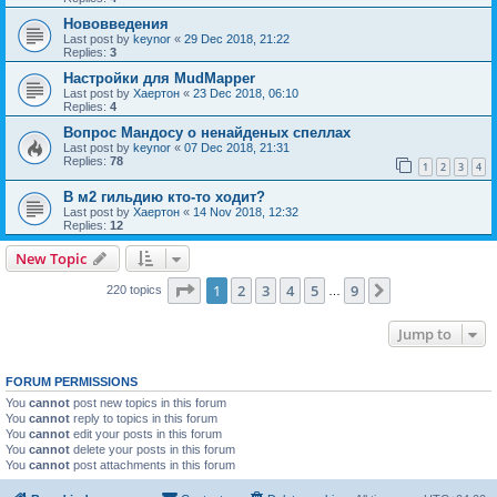
Нововведения
Last post by
keynor
«
29 Dec 2018, 21:22
Replies:
3
Настройки для MudMapper
Last post by
Хаертон
«
23 Dec 2018, 06:10
Replies:
4
Вопрос Мандосу о ненайденых спеллах
Last post by
keynor
«
07 Dec 2018, 21:31
Replies:
78
1
2
3
4
В м2 гильдию кто-то ходит?
Last post by
Хаертон
«
14 Nov 2018, 12:32
Replies:
12
New Topic
Page
1
of
9
1
2
3
4
5
9
Next
220 topics
…
Jump to
FORUM PERMISSIONS
You
cannot
post new topics in this forum
You
cannot
reply to topics in this forum
You
cannot
edit your posts in this forum
You
cannot
delete your posts in this forum
You
cannot
post attachments in this forum