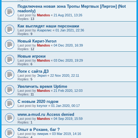
Подключена новая зона Тропы Мертвых [Лиргон] (Not
readonly)
Last post by
Mandos
«
21 Aug 2021, 13:26
Replies:
13
Как выглядят наши персонажи
Last post by
Азарелис
«
01 Jan 2021, 22:36
Replies:
9
Новый Кирит-Унгол
Last post by
Mandos
«
04 Dec 2020, 16:39
Replies:
12
Новые игроки
Last post by
Mandos
«
03 Dec 2020, 19:29
Replies:
6
Логи с сайта ДЗ
Last post by
Экрил
«
22 Nov 2020, 22:11
Replies:
5
Увеличить время Uptime
Last post by
Mandos
«
21 Feb 2020, 12:03
Replies:
11
С новым 2020 годом
Last post by
keynor
«
01 Jan 2020, 00:17
www.a-mud.ru Access denied
Last post by
Mandos
«
04 Sep 2019, 15:59
Replies:
1
Опыт в Рохане, баг ?
Last post by
лимрик
«
03 Mar 2019, 14:16
Replies:
4