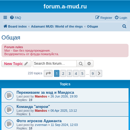
forum.a-mud.ru
FAQ
Register
Login
S
Board index
Adamant MUD: World of the rings
Общая
e
Общая
a
Forum rules
r
Мат - бан без предупреждения.
Воздержитесь от флуда пожалуйста.
c
h
Search
Advanced search
New Topic
Page
1
of
9
1
2
3
4
5
9
Next
220 topics
…
Topics
Переживаем за мад и Мандоса
Last post by
Mandos
«
26 Jun 2026, 19:00
Replies:
19
Команда "агерои"
Last post by
Mandos
«
06 Apr 2025, 13:12
Replies:
1
Фото игроков Адаманта
Last post by
zverman
«
11 Sep 2024, 12:03
Replies:
18