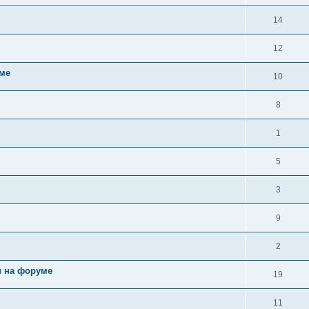
14
12
уме
10
8
1
5
3
9
2
и на форуме
19
11