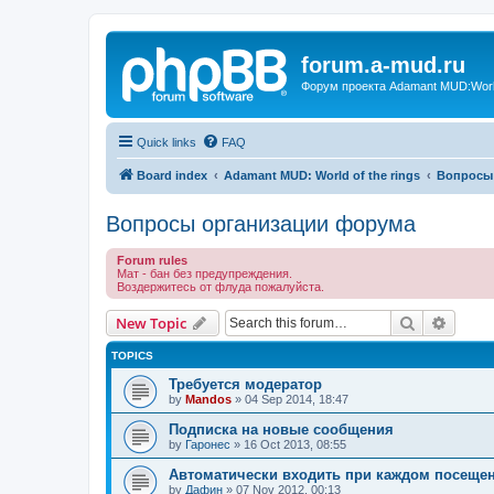
forum.a-mud.ru
Форум проекта Adamant MUD:World 
Quick links
FAQ
Board index
Adamant MUD: World of the rings
Вопросы
Вопросы организации форума
Forum rules
Мат - бан без предупреждения.
Воздержитесь от флуда пожалуйста.
Search
Advanc
New Topic
TOPICS
Требуется модератор
by
Mandos
»
04 Sep 2014, 18:47
Подписка на новые сообщения
by
Гаронес
»
16 Oct 2013, 08:55
Автоматически входить при каждом посеще
by
Дафин
»
07 Nov 2012, 00:13