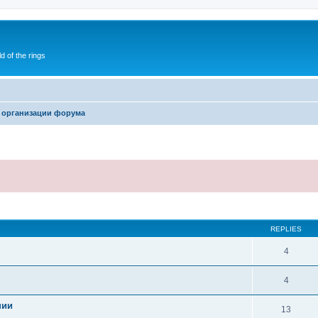
of the rings
 организации форума
ed search
REPLIES
4
4
нии
13