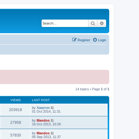
Search
Advanced search
Register
Login
14 topics • Page
1
of
1
VIEWS
LAST POST
by
Хаертон
203918
01 Oct 2014, 11:31
by
Mandos
27958
16 Oct 2013, 10:26
by
Mandos
57830
05 Sep 2013, 11:37