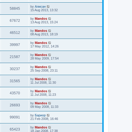
by
Алисан
58845
15 Aug 2013, 13:32
by
Mandos
67672
13 Aug 2013, 15:24
by
Mandos
46512
08 Aug 2013, 18:19
by
Mandos
39997
17 May 2012, 14:26
by
Mandos
21587
28 May 2009, 17:54
by
Mandos
30237
25 Sep 2008, 23:11
by
Mandos
31565
11 Jul 2008, 11:30
by
Mandos
43570
11 Jul 2008, 11:23
by
Mandos
26693
09 May 2008, 11:33
by
Бариор
99091
21 Feb 2008, 16:46
by
Mandos
65423
18 Jan 2008, 17:38