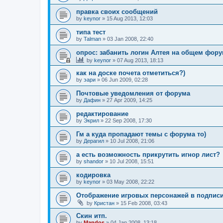
правка своих сообщений
by
keynor
»
15 Aug 2013, 12:03
типа тест
by
Talman
»
03 Jan 2008, 22:40
опрос: забанить логин Алтея на общем фор
by
keynor
»
07 Aug 2013, 18:13
как на доске почета отметиться?)
by
эари
»
06 Jun 2009, 02:28
Почтовые уведомления от форума
by
Дафин
»
27 Apr 2009, 14:25
редактирование
by
Экрил
»
22 Sep 2008, 17:30
Гм а куда пропадают темы с форума то)
by
Дерагил
»
10 Jul 2008, 21:06
а есть возможность прикрутить игнор лист?
by
shandor
»
10 Jul 2008, 15:51
кодировка
by
keynor
»
03 May 2008, 22:22
Отображение игровых персонажей в подпис
by
Кристан
»
15 Feb 2008, 03:43
Скин итп.
by
Mandos
»
04 Jan 2008, 13:18