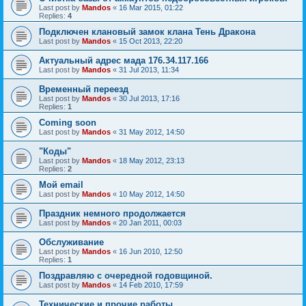
Last post by
Mandos
«
16 Mar 2015, 01:22
Replies:
4
Подключен клановый замок клана Тень Дракона
Last post by
Mandos
«
15 Oct 2013, 22:20
Актуальный адрес мада 176.34.117.166
Last post by
Mandos
«
31 Jul 2013, 11:34
Временный переезд
Last post by
Mandos
«
30 Jul 2013, 17:16
Replies:
1
Coming soon
Last post by
Mandos
«
31 May 2012, 14:50
"Коды"
Last post by
Mandos
«
18 May 2012, 23:13
Replies:
2
Мой email
Last post by
Mandos
«
10 May 2012, 14:50
Праздник немного продолжается
Last post by
Mandos
«
20 Jan 2011, 00:03
Обслуживание
Last post by
Mandos
«
16 Jun 2010, 12:50
Replies:
1
Поздравляю с очередной годовщиной.
Last post by
Mandos
«
14 Feb 2010, 17:59
Технические и прочие работы.