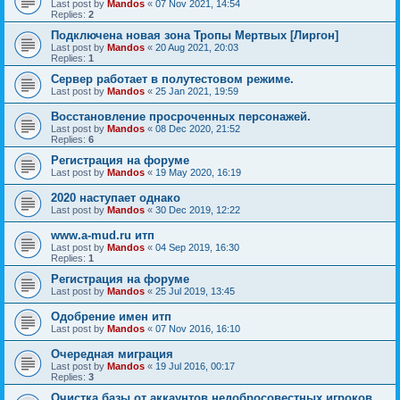
Last post by
Mandos
«
07 Nov 2021, 14:54
Replies:
2
Подключена новая зона Тропы Мертвых [Лиргон]
Last post by
Mandos
«
20 Aug 2021, 20:03
Replies:
1
Сервер работает в полутестовом режиме.
Last post by
Mandos
«
25 Jan 2021, 19:59
Восстановление просроченных персонажей.
Last post by
Mandos
«
08 Dec 2020, 21:52
Replies:
6
Регистрация на форуме
Last post by
Mandos
«
19 May 2020, 16:19
2020 наступает однако
Last post by
Mandos
«
30 Dec 2019, 12:22
www.a-mud.ru итп
Last post by
Mandos
«
04 Sep 2019, 16:30
Replies:
1
Регистрация на форуме
Last post by
Mandos
«
25 Jul 2019, 13:45
Одобрение имен итп
Last post by
Mandos
«
07 Nov 2016, 16:10
Очередная миграция
Last post by
Mandos
«
19 Jul 2016, 00:17
Replies:
3
Очистка базы от аккаунтов недобросовестных игроков.