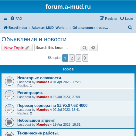
forum.a-mud.ru
FAQ
Register
Login
S
Board index
Adamant MUD: World of the rings
Объявления и новости
e
Объявления и новости
a
Search
Advanced search
New Topic
r
c
1
2
3
Next
58 topics
h
Topics
Некоторые сложности.
Last post by
Mandos
«
01 Apr 2026, 17:28
Replies:
1
Регистрация.
Last post by
Mandos
«
16 Jul 2023, 20:54
Переезд сервера на 93.95.97.62 4000
Last post by
Mandos
«
02 Jul 2023, 13:41
Replies:
2
Небольшой апдейт.
Last post by
Mandos
«
19 Apr 2023, 19:51
Технические работы.