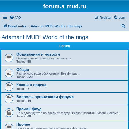
forum.a-mud.ru
FAQ
Register
Login
S
Board index
Adamant MUD: World of the rings
e
Adamant MUD: World of the rings
a
Forum
r
c
Объявления и новости
Официальные объявления и новости
h
Topics:
58
Общая
Различного рода обсуждения. Без флуда...
Topics:
220
Кланы и ордена
Topics:
7
Вопросы организации форума
Topics:
14
Прочий флуд
Не модерируется на предмет флуда. Редко читается ГМами. Закрыт.
Topics:
49
Прочее
Вопросы не подходящие к другим подфорумам.