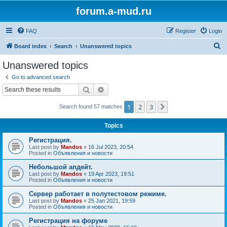
forum.a-mud.ru
FAQ
Register
Login
S
Board index
Search
Unanswered topics
e
Unanswered topics
a
Go to advanced search
r
Search
Advanced search
c
1
2
3
Next
Search found 57 matches
h
Topics
Регистрация.
Last post by
Mandos
«
16 Jul 2023, 20:54
Posted in
Объявления и новости
Небольшой апдейт.
Last post by
Mandos
«
19 Apr 2023, 19:51
Posted in
Объявления и новости
Сервер работает в полутестовом режиме.
Last post by
Mandos
«
25 Jan 2021, 19:59
Posted in
Объявления и новости
Регистрация на форуме