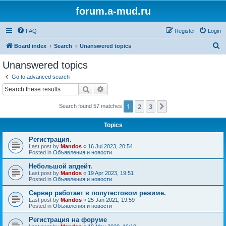
forum.a-mud.ru
FAQ
Register
Login
S
Board index
Search
Unanswered topics
e
Unanswered topics
a
Go to advanced search
r
Search
Advanced search
c
1
2
3
Next
Search found 57 matches
h
Topics
Регистрация.
Last post by
Mandos
«
16 Jul 2023, 20:54
Posted in
Объявления и новости
Небольшой апдейт.
Last post by
Mandos
«
19 Apr 2023, 19:51
Posted in
Объявления и новости
Сервер работает в полутестовом режиме.
Last post by
Mandos
«
25 Jan 2021, 19:59
Posted in
Объявления и новости
Регистрация на форуме