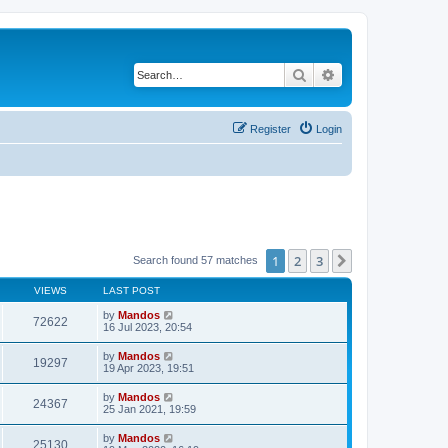
Search
Advanced search
Register
Login
1
2
3
Next
Search found 57 matches
VIEWS
LAST POST
by
Mandos
72622
16 Jul 2023, 20:54
by
Mandos
19297
19 Apr 2023, 19:51
by
Mandos
24367
25 Jan 2021, 19:59
by
Mandos
25130