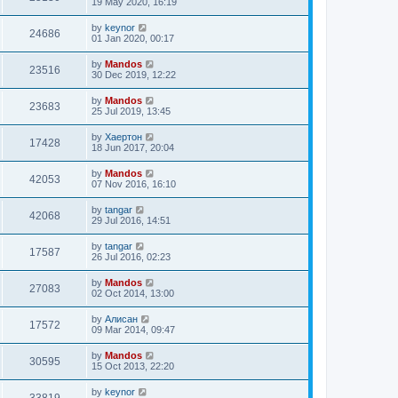
19 May 2020, 16:19
by
keynor
24686
01 Jan 2020, 00:17
by
Mandos
23516
30 Dec 2019, 12:22
by
Mandos
23683
25 Jul 2019, 13:45
by
Хаертон
17428
18 Jun 2017, 20:04
by
Mandos
42053
07 Nov 2016, 16:10
by
tangar
42068
29 Jul 2016, 14:51
by
tangar
17587
26 Jul 2016, 02:23
by
Mandos
27083
02 Oct 2014, 13:00
by
Алисан
17572
09 Mar 2014, 09:47
by
Mandos
30595
15 Oct 2013, 22:20
by
keynor