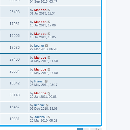
33819
04 Sep 2013, 03:47
by
Mandos
26493
31 Jul 2013, 11:34
by
Mandos
17981
15 Jul 2013, 17:09
by
Mandos
16906
15 Jul 2013, 13:05
by
keynor
17636
27 Mar 2013, 06:20
by
Mandos
27400
31 May 2012, 14:50
by
Mandos
26664
10 May 2012, 14:50
by
Имлет
18042
26 May 2011, 23:17
by
Mandos
30143
20 Jan 2011, 00:03
by
Кеалах
16457
09 Dec 2010, 13:08
by
Хаертон
10881
20 Mar 2010, 08:02