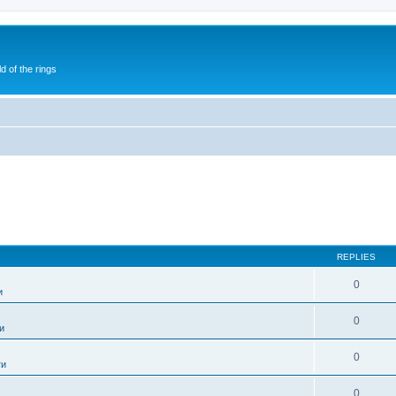
of the rings
REPLIES
0
и
0
и
0
ти
0