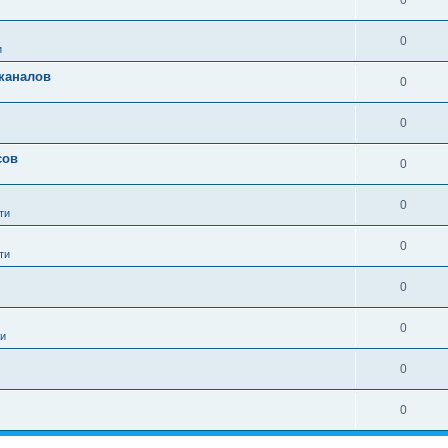
0
0
и
 каналов
0
0
сов
0
0
ти
0
ти
0
0
ти
0
0