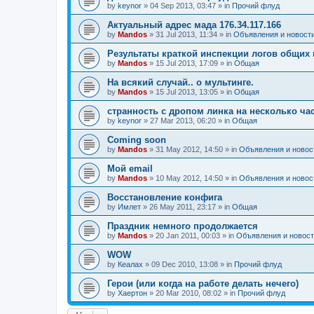
by
keynor
»
04 Sep 2013, 03:47
» in
Прочий флуд
Актуальный адрес мада 176.34.117.166
by
Mandos
»
31 Jul 2013, 11:34
» in
Объявления и новост
Результаты краткой инспекции логов общих
by
Mandos
»
15 Jul 2013, 17:09
» in
Общая
На всякий случай.. о мультинге.
by
Mandos
»
15 Jul 2013, 13:05
» in
Общая
странность с дропом линка на несколько ча
by
keynor
»
27 Mar 2013, 06:20
» in
Общая
Coming soon
by
Mandos
»
31 May 2012, 14:50
» in
Объявления и новос
Мой email
by
Mandos
»
10 May 2012, 14:50
» in
Объявления и новос
Восстановление конфига
by
Имлет
»
26 May 2011, 23:17
» in
Общая
Праздник немного продолжается
by
Mandos
»
20 Jan 2011, 00:03
» in
Объявления и новос
WOW
by
Кеалах
»
09 Dec 2010, 13:08
» in
Прочий флуд
Герои (или когда на работе делать нечего)
by
Хаертон
»
20 Mar 2010, 08:02
» in
Прочий флуд