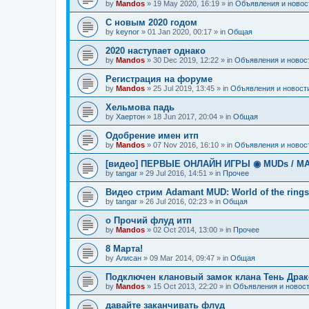
by
Mandos
»
19 May 2020, 16:19
» in
Объявления и новос
С новым 2020 годом
by
keynor
»
01 Jan 2020, 00:17
» in
Общая
2020 наступает однако
by
Mandos
»
30 Dec 2019, 12:22
» in
Объявления и новос
Регистрация на форуме
by
Mandos
»
25 Jul 2019, 13:45
» in
Объявления и новост
Хельмова падь
by
Хаертон
»
18 Jun 2017, 20:04
» in
Общая
Одобрение имен итп
by
Mandos
»
07 Nov 2016, 16:10
» in
Объявления и новос
[видео] ПЕРВЫЕ ОНЛАЙН ИГРЫ ◉ MUDs / М
by
tangar
»
29 Jul 2016, 14:51
» in
Прочее
Видео стрим Adamant MUD: World of the rings
by
tangar
»
26 Jul 2016, 02:23
» in
Общая
о Прочий флуд итп
by
Mandos
»
02 Oct 2014, 13:00
» in
Прочее
8 Марта!
by
Алисан
»
09 Mar 2014, 09:47
» in
Общая
Подключен клановый замок клана Тень Драк
by
Mandos
»
15 Oct 2013, 22:20
» in
Объявления и новос
давайте заканчивать флуд