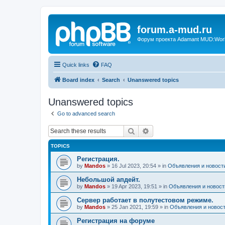
forum.a-mud.ru
Форум проекта Adamant MUD:World 
Quick links
FAQ
Board index
Search
Unanswered topics
Unanswered topics
Go to advanced search
Search
Advanced search
TOPICS
Регистрация.
by
Mandos
»
16 Jul 2023, 20:54
» in
Объявления и новост
Небольшой апдейт.
by
Mandos
»
19 Apr 2023, 19:51
» in
Объявления и новост
Сервер работает в полутестовом режиме.
by
Mandos
»
25 Jan 2021, 19:59
» in
Объявления и новос
Регистрация на форуме