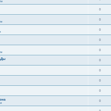
ти
0
0
ти
0
и
0
0
ти
АДы
0
0
0
0
она
0
ти