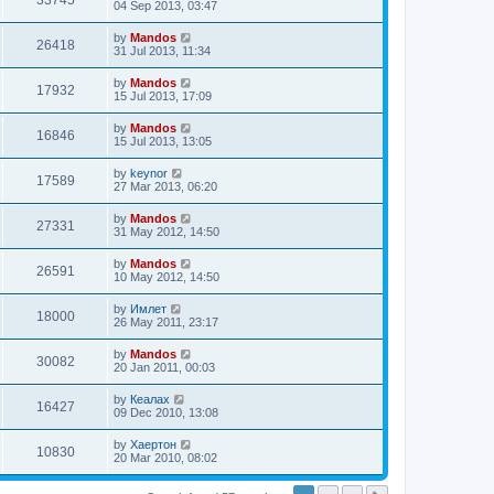
33745
04 Sep 2013, 03:47
by
Mandos
26418
31 Jul 2013, 11:34
by
Mandos
17932
15 Jul 2013, 17:09
by
Mandos
16846
15 Jul 2013, 13:05
by
keynor
17589
27 Mar 2013, 06:20
by
Mandos
27331
31 May 2012, 14:50
by
Mandos
26591
10 May 2012, 14:50
by
Имлет
18000
26 May 2011, 23:17
by
Mandos
30082
20 Jan 2011, 00:03
by
Кеалах
16427
09 Dec 2010, 13:08
by
Хаертон
10830
20 Mar 2010, 08:02