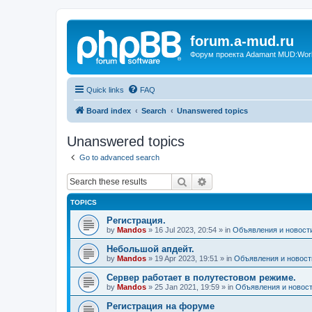
forum.a-mud.ru
Форум проекта Adamant MUD:World 
Quick links
FAQ
Board index
Search
Unanswered topics
Unanswered topics
Go to advanced search
Search
Advanced search
TOPICS
Регистрация.
by
Mandos
»
16 Jul 2023, 20:54
» in
Объявления и новост
Небольшой апдейт.
by
Mandos
»
19 Apr 2023, 19:51
» in
Объявления и новост
Сервер работает в полутестовом режиме.
by
Mandos
»
25 Jan 2021, 19:59
» in
Объявления и новос
Регистрация на форуме