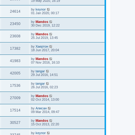
19 May 2020, 16:19
by
keynor
24614
01 Jan 2020, 00:17
by
Mandos
23450
30 Dec 2019, 12:22
by
Mandos
23608
25 Jul 2019, 13:45
by
Хаертон
17382
18 Jun 2017, 20:04
by
Mandos
41983
07 Nov 2016, 16:10
by
tangar
42005
29 Jul 2016, 14:51
by
tangar
17536
26 Jul 2016, 02:23
by
Mandos
27009
02 Oct 2014, 13:00
by
Алисан
17514
09 Mar 2014, 09:47
by
Mandos
30527
15 Oct 2013, 22:20
by
keynor