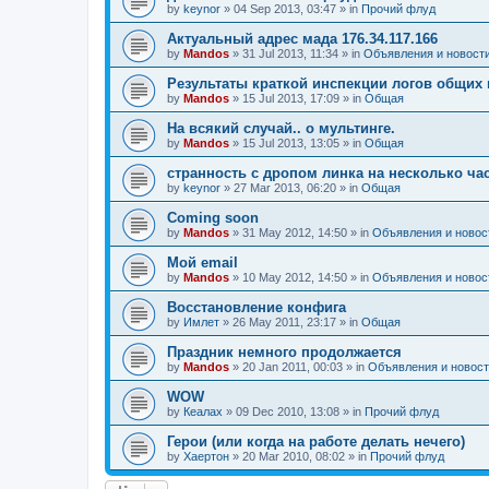
by
keynor
»
04 Sep 2013, 03:47
» in
Прочий флуд
Актуальный адрес мада 176.34.117.166
by
Mandos
»
31 Jul 2013, 11:34
» in
Объявления и новост
Результаты краткой инспекции логов общих
by
Mandos
»
15 Jul 2013, 17:09
» in
Общая
На всякий случай.. о мультинге.
by
Mandos
»
15 Jul 2013, 13:05
» in
Общая
странность с дропом линка на несколько ча
by
keynor
»
27 Mar 2013, 06:20
» in
Общая
Coming soon
by
Mandos
»
31 May 2012, 14:50
» in
Объявления и новос
Мой email
by
Mandos
»
10 May 2012, 14:50
» in
Объявления и новос
Восстановление конфига
by
Имлет
»
26 May 2011, 23:17
» in
Общая
Праздник немного продолжается
by
Mandos
»
20 Jan 2011, 00:03
» in
Объявления и новос
WOW
by
Кеалах
»
09 Dec 2010, 13:08
» in
Прочий флуд
Герои (или когда на работе делать нечего)
by
Хаертон
»
20 Mar 2010, 08:02
» in
Прочий флуд