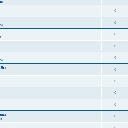
ти
0
0
ти
0
и
0
0
ти
АДы
0
0
0
0
она
0
ти