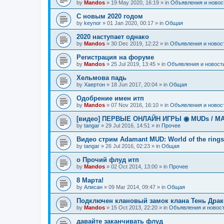
by
Mandos
»
19 May 2020, 16:19
» in
Объявления и новос
С новым 2020 годом
by
keynor
»
01 Jan 2020, 00:17
» in
Общая
2020 наступает однако
by
Mandos
»
30 Dec 2019, 12:22
» in
Объявления и новос
Регистрация на форуме
by
Mandos
»
25 Jul 2019, 13:45
» in
Объявления и новост
Хельмова падь
by
Хаертон
»
18 Jun 2017, 20:04
» in
Общая
Одобрение имен итп
by
Mandos
»
07 Nov 2016, 16:10
» in
Объявления и новос
[видео] ПЕРВЫЕ ОНЛАЙН ИГРЫ ◉ MUDs / М
by
tangar
»
29 Jul 2016, 14:51
» in
Прочее
Видео стрим Adamant MUD: World of the rings
by
tangar
»
26 Jul 2016, 02:23
» in
Общая
о Прочий флуд итп
by
Mandos
»
02 Oct 2014, 13:00
» in
Прочее
8 Марта!
by
Алисан
»
09 Mar 2014, 09:47
» in
Общая
Подключен клановый замок клана Тень Драк
by
Mandos
»
15 Oct 2013, 22:20
» in
Объявления и новос
давайте заканчивать флуд