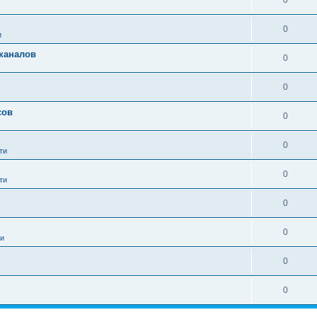
0
0
и
 каналов
0
0
сов
0
0
ти
0
ти
0
0
ти
0
0