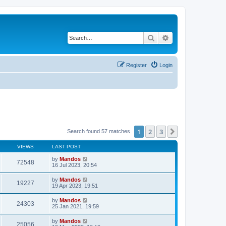
Search
Advanced search
Register
Login
1
2
3
Next
Search found 57 matches
VIEWS
LAST POST
by
Mandos
72548
16 Jul 2023, 20:54
by
Mandos
19227
19 Apr 2023, 19:51
by
Mandos
24303
25 Jan 2021, 19:59
by
Mandos
25056