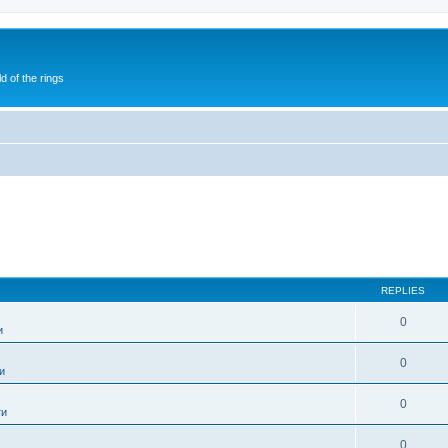
of the rings
REPLIES
0
и
0
и
0
ти
0