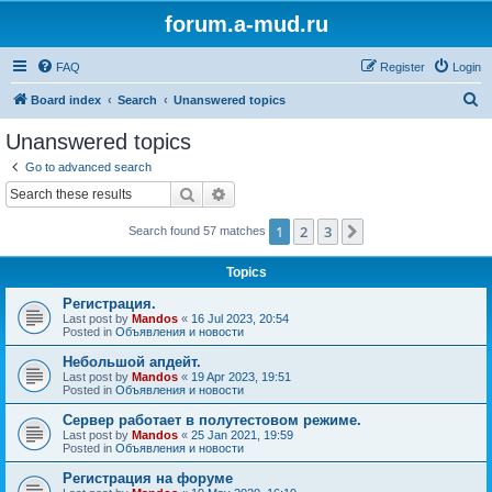
forum.a-mud.ru
FAQ
Register
Login
S
Board index
Search
Unanswered topics
e
Unanswered topics
a
Go to advanced search
r
Search
Advanced search
c
1
2
3
Next
Search found 57 matches
h
Topics
Регистрация.
Last post by
Mandos
«
16 Jul 2023, 20:54
Posted in
Объявления и новости
Небольшой апдейт.
Last post by
Mandos
«
19 Apr 2023, 19:51
Posted in
Объявления и новости
Сервер работает в полутестовом режиме.
Last post by
Mandos
«
25 Jan 2021, 19:59
Posted in
Объявления и новости
Регистрация на форуме