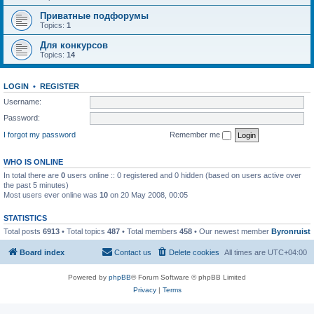
Приватные подфорумы
Topics:
1
Для конкурсов
Topics:
14
LOGIN
•
REGISTER
Username:
Password:
I forgot my password
Remember me
WHO IS ONLINE
In total there are
0
users online :: 0 registered and 0 hidden (based on users active over
the past 5 minutes)
Most users ever online was
10
on 20 May 2008, 00:05
STATISTICS
Total posts
6913
• Total topics
487
• Total members
458
• Our newest member
Byronruist
Board index
Contact us
Delete cookies
All times are
UTC+04:00
Powered by
phpBB
® Forum Software © phpBB Limited
Privacy
|
Terms