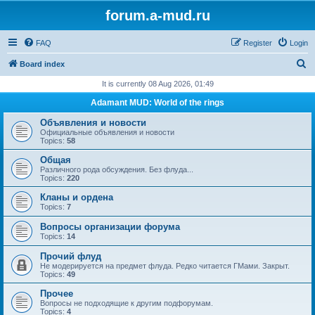
forum.a-mud.ru
FAQ
Register
Login
S
Board index
e
It is currently 08 Aug 2026, 01:49
a
Adamant MUD: World of the rings
r
Объявления и новости
c
Официальные объявления и новости
Topics:
58
h
Общая
Различного рода обсуждения. Без флуда...
Topics:
220
Кланы и ордена
Topics:
7
Вопросы организации форума
Topics:
14
Прочий флуд
Не модерируется на предмет флуда. Редко читается ГМами. Закрыт.
Topics:
49
Прочее
Вопросы не подходящие к другим подфорумам.
Topics:
4